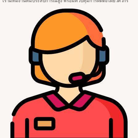
เรามีทีมงานที่มีประสบการณ์สูง พร้อมควบคุมการติดตั้งโดยวิศวกร